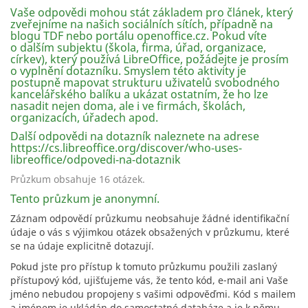
Vaše odpovědi mohou stát základem pro článek, který
zveřejníme na našich sociálních sítích, případně na
blogu TDF nebo portálu openoffice.cz. Pokud víte
o dalším subjektu (škola, firma, úřad, organizace,
církev), který používá LibreOffice, požádejte je prosím
o vyplnění dotazníku. Smyslem této aktivity je
postupně mapovat strukturu uživatelů svobodného
kancelářského balíku a⁠ ukázat ostatním, že ho lze
nasadit nejen doma, ale i ve firmách, školách,
organizacích, úřadech apod.
Další odpovědi na dotazník naleznete na adrese
https://cs.libreoffice.org/discover/who-uses-
libreoffice/odpovedi-na-dotaznik
Průzkum obsahuje 16 otázek.
Tento průzkum je anonymní.
Záznam odpovědí průzkumu neobsahuje žádné identifikační
údaje o vás s výjimkou otázek obsažených v průzkumu, které
se na údaje explicitně dotazují.
Pokud jste pro přístup k tomuto průzkumu použili zaslaný
přístupový kód, ujišťujeme vás, že tento kód, e-mail ani Vaše
jméno nebudou propojeny s vašimi odpověďmi. Kód s mailem
a jménem je ukládán do samostatné databáze a je k němu