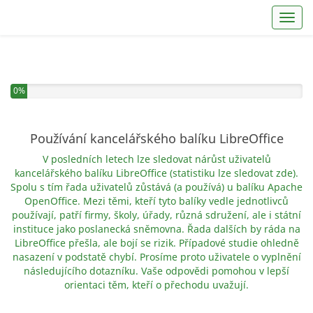
Toggl
0%
Používání kancelářského balíku LibreOffice
V posledních letech lze sledovat nárůst uživatelů
kancelářského balíku LibreOffice (statistiku lze sledovat
zde
).
Spolu s tím řada uživatelů zůstává (a používá) u balíku Apache
OpenOffice. Mezi těmi, kteří tyto balíky vedle jednotlivců
používají, patří firmy, školy, úřady, různá sdružení, ale i státní
instituce jako poslanecká sněmovna. Řada dalších by ráda na
LibreOffice přešla, ale bojí se rizik. Případové studie ohledně
nasazení v podstatě chybí. Prosíme proto uživatele o vyplnění
následujícího dotazníku. Vaše odpovědi pomohou v lepší
orientaci těm, kteří o přechodu uvažují.